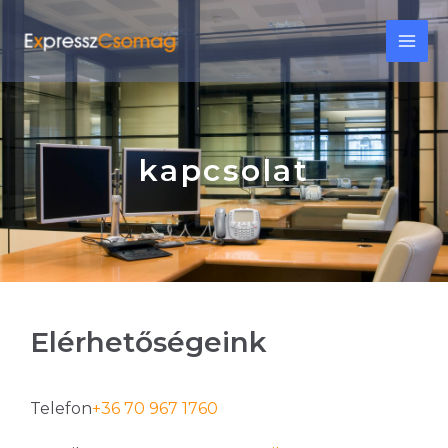
Skip
MAI
to
content
ME
kapcsolat
Elérhetőségeink
Telefon
+36 70 967 1760