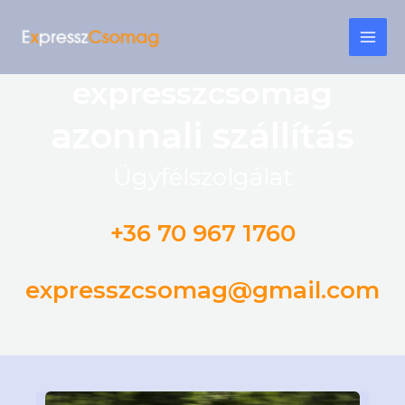
Skip
MAI
to
content
ME
expresszcsomag
azonnali szállítás
Ügyfélszolgálat
+36 70 967 1760
expresszcsomag@gmail.com