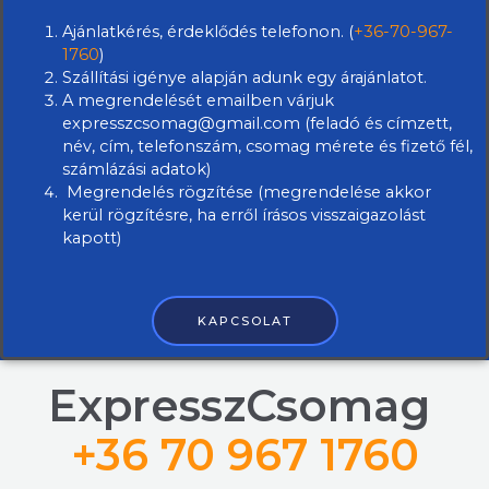
Ajánlatkérés, érdeklődés telefonon. (
+36-70-967-
1760
)
Szállítási igénye alapján adunk egy árajánlatot.
A megrendelését emailben várjuk
expresszcsomag@gmail.com (feladó és címzett,
név, cím, telefonszám, csomag mérete és fizető fél,
számlázási adatok)
Megrendelés rögzítése (megrendelése akkor
kerül rögzítésre, ha erről írásos visszaigazolást
kapott)
KAPCSOLAT
ExpresszCsomag
+36 70 967 1760