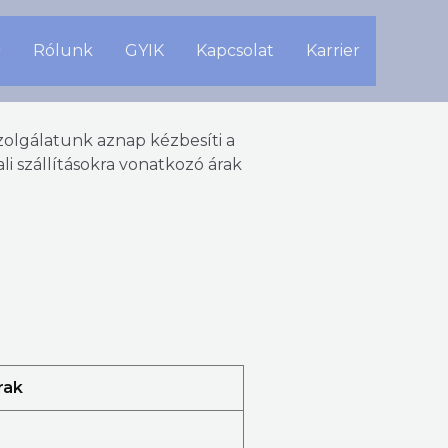
Rólunk
GYIK
Kapcsolat
Karrier
olgálatunk aznap kézbesíti a
i szállításokra vonatkozó árak
rak