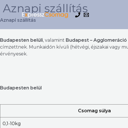
Skip
Aznapi szállítás
to
content
Aznapi szállítás
Budapesten belüli
, valamint
Budapest – Agglomeráció
címzettnek. Munkaidőn kívüli (hétvégi, éjszakai vagy mu
érvényesek.
Budapesten belül
Csomag súlya
0,1-10kg