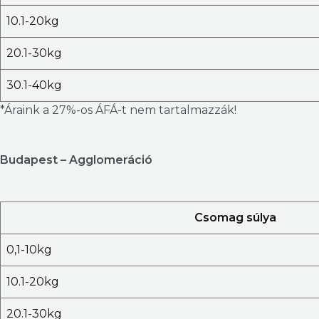
10.1-20kg
20.1-30kg
30.1-40kg
*Áraink a 27%-os ÁFÁ-t nem tartalmazzák!
Budapest – Agglomeráció
Csomag súlya
0,1-10kg
10.1-20kg
20.1-30kg