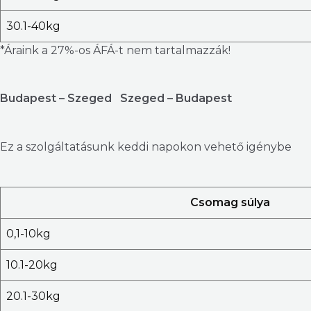
30.1-40kg
*Áraink a 27%-os ÁFÁ-t nem tartalmazzák!
Budapest – Szeged Szeged – Budapest
Ez a szolgáltatásunk keddi napokon vehető igénybe
Csomag súlya
0,1-10kg
10.1-20kg
20.1-30kg