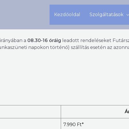
Kezdőoldal
Szolgáltatások
irányában a
08.30-16 óráig
leadott rendeléseket Futársz
nkaszüneti napokon történő) szállítás esetén az azonnal
Á
7.990 Ft*